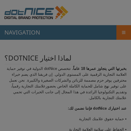
NAVIGATION
≡
لماذا اختيار DOTNICE؟
بخبرتها التي يتجاوز عمرها 18 عاماً
، تتخصص dotNice الدولية في توفير حماية
العلامة التجارية الرقمية على المستوى الدولي. إن فريقنا الذي يضم خبراء
محترفين يوفر حزم مصممة للزبائن والشركات الصغيرة والكبيرة. نحن نعمل
على توفير نهج شامل للحماية الكاملة الخاص بحضورعلامتك التجارية رقمياً،
وتقديم التكنولوجيا الرائدة في هذا المجال إلى جانب الخبرات التي تحمي
علامتك التجارية بالكامل.
عند اختيارك dotNice فإننا نضمن لك:
• حماية حقوق علامتك التجارية
• الحفاظ على سلامة العلامة التجارية