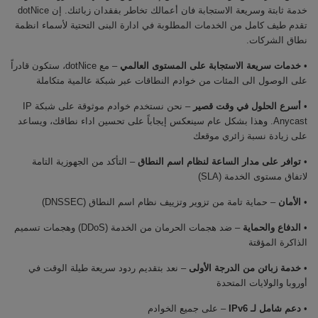
خدمة ثابتة وسريعة الاستجابة فان أعمالك تخاطر بفقدان زبائنك. إن dotNice
تقدم طيف كامل من الخدمات المطلوبة في ادارة البنى التحتية لأسماء انظمة
نطاق الشركات.
•
خدمات سريعة الاستجابة على المستوى العالمي
– مع dotNice، ستكون قادراً
على الوصول الى المئات من خوادم النطاقات عبر شبكة عالمية متكاملة
•
أسرع الحلول في وقت قصير
– نحن نستخدم خوادم موثوقة على شبكة IP
Anycast. وهذا بشكل عام سينعكس إيجاباً على تحسين اداء نطاقك، ويساعد
على زيادة نسبة زائري موقعك
•
توافر على مدار الساعة لنظام اسم النطاق
– التأكد من الجهوزية التامة
لاتفاق مستوى الخدمة (SLA)
•
الأمان
– حماية تامة من تزوير وتزييف نظام اسم النطاق (DNSSEC)
•
الدفاع والحماية
– ضد هجمات الحرمان من الخدمة (DDoS) وهجمات تسميم
الذاكرة المؤقتة
•
خدمة زبائن من الدرجة الأولى
– نعد بتقديم ردود سريعة طيلة الوقت في
أوروبا والولايات المتحدة
•
دعم شامل لـ IPv6
– على جميع الخوادم