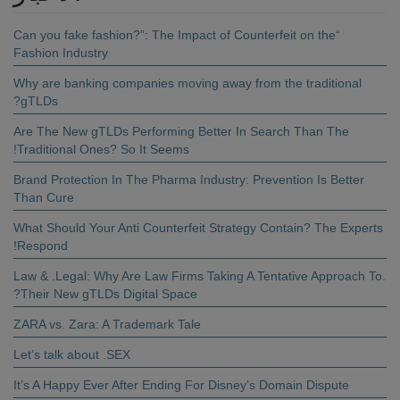
Country
“Can you fake fashion?”: The Impact of Counterfeit on the
Fashion Industry
Email address
Why are banking companies moving away from the traditional
gTLDs?
Subscribe to our newsletter
Are The New gTLDs Performing Better In Search Than The
Traditional Ones? So It Seems!
Brand Protection In The Pharma Industry: Prevention Is Better
By clicking send you are agreeing to our Terms and Conditions and
Than Cure
Privacy Policy
What Should Your Anti Counterfeit Strategy Contain? The Experts
Respond!
.Law & .Legal: Why Are Law Firms Taking A Tentative Approach To
Their New gTLDs Digital Space?
ZARA vs. Zara: A Trademark Tale
Let’s talk about .SEX
It’s A Happy Ever After Ending For Disney’s Domain Dispute