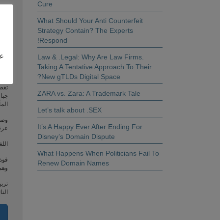
Cure
امت
What Should Your Anti Counterfeit
Strategy Contain? The Experts
تسجي
البلا
Respond!
عل
الس
.Law & .Legal: Why Are Law Firms
الش
Taking A Tentative Approach To Their
21 محافظة، وهي عضو في الاتحاد الأوروبي منذ عام 1995.
New gTLDs Digital Space?
ZARA vs. Zara: A Trademark Tale
جبال
المأ
Let’s talk about .SEX
It’s A Happy Ever After Ending For
عرقي
Disney’s Domain Dispute
اللغ
What Happens When Politicians Fail To
قوة 
Renew Domain Names
وهم
تربي
النا