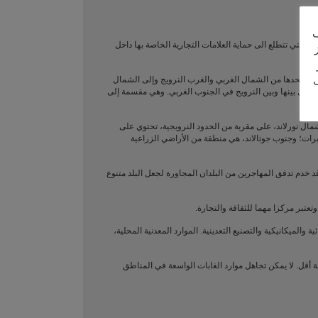
ف
أو التي تتطلع الى حماية العلامات التجارية الخاصة بها داخل
ف
ة. ويحدها من الشمال الغربي والغرب النرويج وإلى الشمال
يفصل بينها وبين النرويج في الجنوب الغربي. وهي مقسمة إلى
 الناحية الجغرافية: شمال نورلاند، على مقربة من الحدود النرويجية، تحتوي على
حيرات؛ وجنوب جوتالاند، هي منطقة من الأراضي الزراعية
 على الرغم من هذا، وقد خدم تدفق المهاجرين من البلدان المجاورة لجعل البلد متنوع
تعتبر مركزا مهما للثقافة والتجارة.
الميكانيكية والتصنيع التعدينية. الموارد المعدنية المحلية،
ة أقل. لا يمكن تجاهل موارد الغابات الواسعة في المناطق