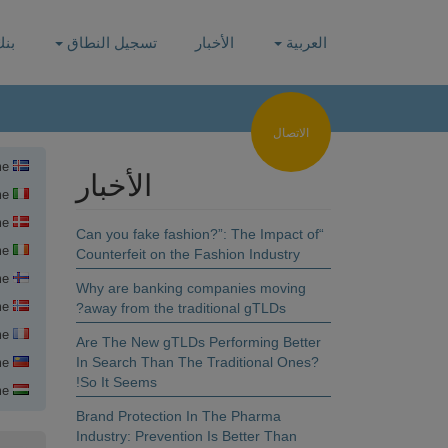
العربية
الأخبار
تسجيل النطاق
بنك
الاتصال
Country Name
الأخبار
Country Name
Country Name
“Can you fake fashion?”: The Impact of
Country Name
Counterfeit on the Fashion Industry
Country Name
Why are banking companies moving
Country Name
away from the traditional gTLDs?
Country Name
Are The New gTLDs Performing Better
In Search Than The Traditional Ones?
Country Name
So It Seems!
Country Name
تسج
Brand Protection In The Pharma
Industry: Prevention Is Better Than