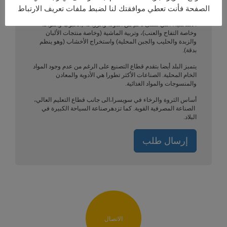
الصفحة فأنت تعطي موافقتك لنا لضبط ملفات تعريف الارتباط
سويسرا لديها اقتصاد مستقر ومزدهر. وتشمل أنشطة القطاع
الأساسية، التي تتلقى دعم من الدولة والزراعة (الحبوب والفواكه
وخاصة التفاح والعنب)، وتربية الماشية (وخاصة منتجات الألبان
والزبدة والحليب والجبن المحلية) واستخراج الأخشاب (وهو ينظم
بدقة).
يتمبز البلد أيضا بتقدم قطاع التصنيع على الرغم من عدم وجود المواد
الخام المحلية. الصناعات الأكثر تطورا هي الأدوية والمعادن
والمنسوجات والمواد الغذائية.
أساس الثروة والرخاء في سويسرا،الى جانب قطاع التعليم العالي،
الصناعة المصرفية القوية. كما تزدهرصناعة السياحة الكبيرة في
البلاد.
إرسال طلب
الاتصال