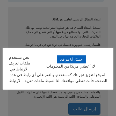
تسجيل النطاق في غامبيا
امتداد النطاق الرسمي
لغامبيا
هو
.GM.
تسجيل امتداد النطاق هذا هو خطوة استراتيجية توصى بها تلك
الشركات التي لها مصالح في
غامبيا
أو التي تتطلع الى حماية
العلامات التجارية الخاصة بها داخل البلاد .
غامبيا
، رسميا جمهورية غامبيا، هي دولة تقع في غرب أفريقيا.
وتحيطها السنغال تقريبا بالكامل باستثناء جزء صغير جدا من
السواحل المطلة على المحيط الهندي. نالت استقلالها عن
نحن نستخدم
الإمبراطورية البريطانية في عام 1965، وتنقسم إلى 5 أقسام إدارية
حسنًا، أنا موافق
و حي مدينة واحدة.
ملفات تعريف
لا، أعطني مزيدًا من المعلومات
الارتباط في
وتغطي مساحة إجمالية قدرها 10380 كيلومتر مربع ( أصغر بلد
الموقع لتعزيز تجربتك كمستخدم. بالنقر على أي رابط في هذه
أفريقي ). يقع البلاد على طول نهر غامبيا.
الصفحة فأنت تعطي موافقتك لنا لضبط ملفات تعريف الارتباط
وفقا لتقديرات عام 2012، يبلغ عدد السكان في 1728394، تعيش
الغالبية العظمى منهم في القرى الريفية. العاصمة هي مدينة بانجول
والعملة المحلية هي جامبي. يعتمد اقتصاد غامبيا على صادرات الفول
السوداني والسياحة. اللغة الرسمية هي اللغة الإنجليزية.
إرسال طلب