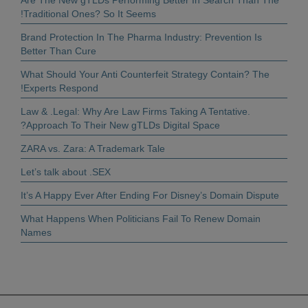
Are The New gTLDs Performing Better In Search Than The
Traditional Ones? So It Seems!
Brand Protection In The Pharma Industry: Prevention Is
Better Than Cure
What Should Your Anti Counterfeit Strategy Contain? The
Experts Respond!
.Law & .Legal: Why Are Law Firms Taking A Tentative
Approach To Their New gTLDs Digital Space?
ZARA vs. Zara: A Trademark Tale
Let’s talk about .SEX
It’s A Happy Ever After Ending For Disney’s Domain Dispute
What Happens When Politicians Fail To Renew Domain
Names