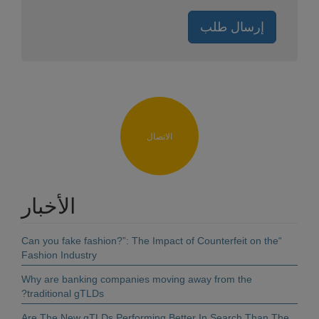
إرسال طلب
الاتصال
الأخبار
“Can you fake fashion?”: The Impact of Counterfeit on the
Fashion Industry
Why are banking companies moving away from the
traditional gTLDs?
Are The New gTLDs Performing Better In Search Than The