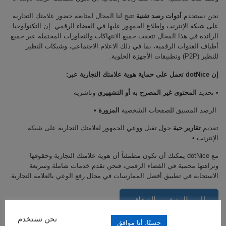
نحن نستخدم
أدوات رصد تقنية
تتيح لنا المجال لمتابعة حضور علامتك التجارية
على شبكة الإنترنت وإطلاع الجمهور عليها في الفضاء الرقمي. إن التكنولوجيا
الرائدة في هذا المجال تتعقب جميع الانتهاكات والتجاوزات المحتملة عبر جميع
أطياف القنوات الرقمية، بما في ذلك الاعلام الاجتماعي، وشبكات النظير
للنظير (P2P) وتطبيقات الأجهزة الخلوية.
إن dotNice تعمل على حماية هوية علامتك التجارية عبر:
• تحديد
المحتوى غير المصرح به أو التشهيري
وناشريه
الرصد المسبق للصفحات الشخصية
المزورة •
تقديم
تقارير حية
حول تقبل ووعي الجمهور لعلامتك التجارية على شبكة
الإنترنت •
مع dotNice يمكنك أن تكون مطمئناً أن هوية علامتك التجارية وحقوقها
ونزاهتها محمية في الفضاء الرقمي، فنحن تقدم خدمات شاملة وسريعة
الاستجابة في تطبيق أفضل الممارسات في مجال رفع الوعي بالعلامة التجارية.
طلب المنشور الدعائي
نحن نستخدم
حسنًا، أنا موافق