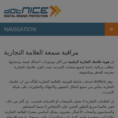
NAVIGATION
≡
مراقبة سمعة العلامة التجارية
إن
هوية علامتك التجارية الرقمية
من أكثر موجودات أعمالك قيمة، وحمايتها
تتطلب مراقبة دائمة لجميع منصات الإنترنت حيث تكون علامتك التجارية
معرضة للخطر ومكشوفة.
توفر dotNice خدمات شاملة للتوعية بالعلامة التجارية للتأكد من أن علامتك
التجارية بمأمن من جميع أشكال التشهير والانتهاك والتجاوزات على شبكة
الإنترنت.
إن العلامات التجارية لا تتصل بالمنتجات أو الخدمات فحسب. بل أكثر من ذلك،
ففي عالمنا سريع التطور التقني، فإن الأشخاص لا سيما المشاهير
والسياسيون وأصحاب الأعمال، يعتبرون بشكل أساسي سفراء للعلامة التجارية.
وكلما كنت شخصية عامة، كلما زادت إمكانية أن تكون سمعتك عرضة للإساءة